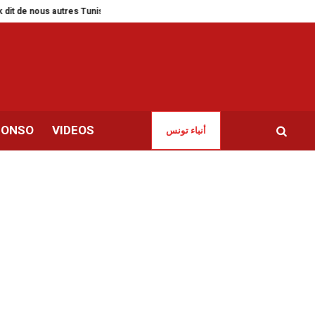
ous autres Tunisiens
Salon du livre d’Alger | Les cagoulards de la censure
CONSO
VIDEOS
أنباء تونس