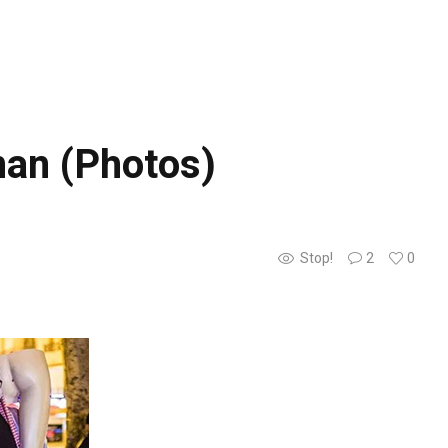
man (Photos)
Stop!
2
0