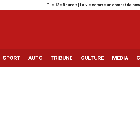
‘‘Le 13e Round » | La vie comme un combat de boxe
Tahar B
SPORT
AUTO
TRIBUNE
CULTURE
MEDIA