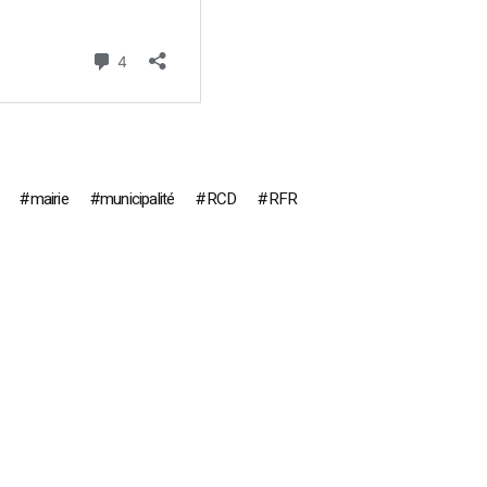
mairie
municipalité
RCD
RFR