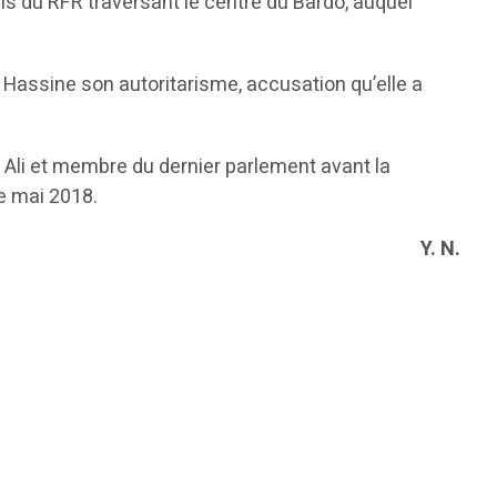
ils du RFR traversant le centre du Bardo, auquel
assine son autoritarisme, accusation qu’elle a
 Ali et membre du dernier parlement avant la
de mai 2018.
Y. N.