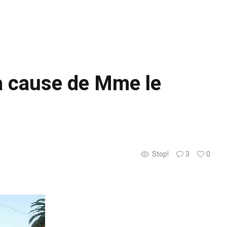
 à cause de Mme le
Stop!
3
0