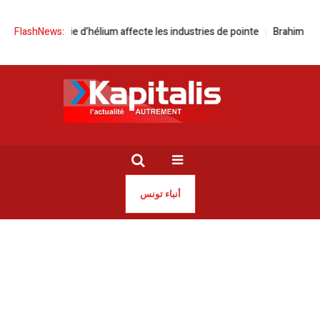
a pénurie d’hélium affecte les industries de pointe
FlashNews:
Brahim Saci | ‘‘L’en
أنباء تونس