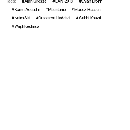
Tags:
Alain Giresse
CAN-2019
Dylan Bronn
Karim Aouadhi
Mauritanie
Mouez Hassen
Naim Sliti
Oussama Haddadi
Wahbi Khazri
Wajdi Kechrida