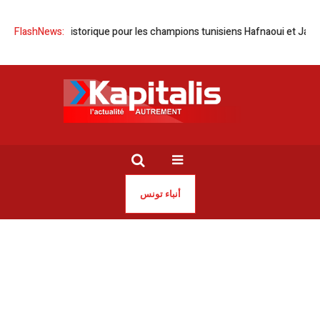
| Doublé historique pour les champions tunisiens Hafnaoui et Jaouadi
FlashNews:
أنباء تونس