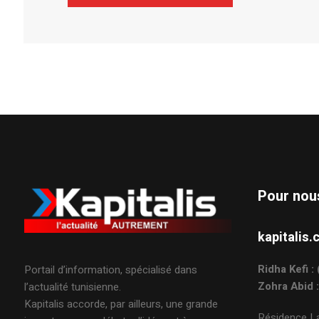
Alternative:
Pour nou
kapitali
Ridha Kefi 
Portail d’information, spécialisé dans
Zohra Abid 
l’actualité tunisienne.
Kapitalis accorde, par ailleurs, une grande
Résidence La