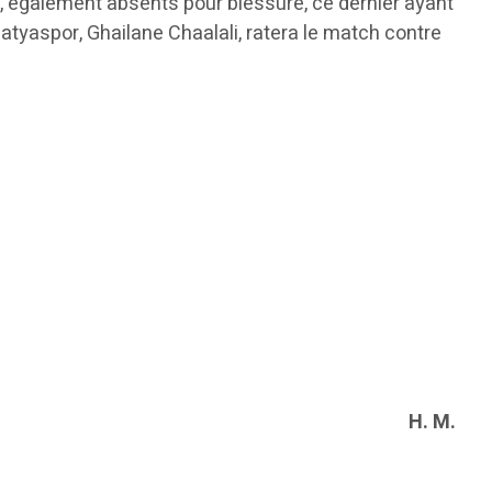
ida, également absents pour blessure, ce dernier ayant
alatyaspor, Ghailane Chaalali, ratera le match contre
H. M.