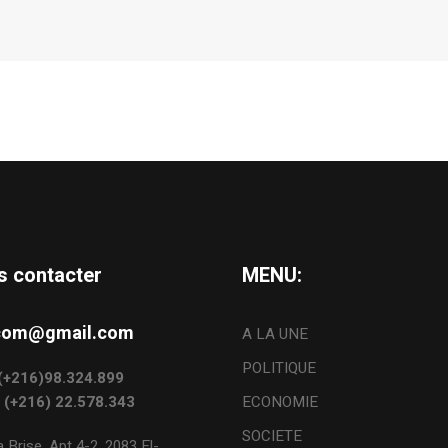
s contacter
MENU:
s.com@gmail.com
A LA UNE
POLITIQUE
: (+216)98.324.899
: (+216) 22.578.343
ECONOMIE
SOCIETE
 Brise, Apt 4-2, 2083 El-