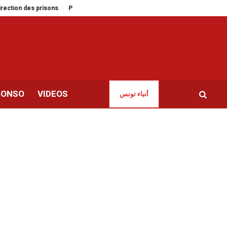
des prisons
Pr. Walid Naija à la tête de la Direction générale de la santé
CONSO
VIDEOS
أنباء تونس