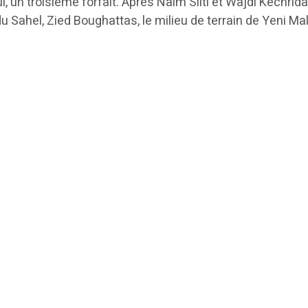
’hui, un troisième forfait. Après Naim Sliti et Wajdi Kechr
 du Sahel, Zied Boughattas, le milieu de terrain de Yeni M