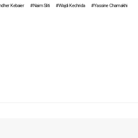
dher Kebaier
Naim Sliti
Wajdi Kechrida
Yassine Chamakhi