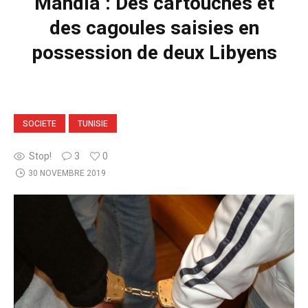
Mahdia : Des cartouches et
des cagoules saisies en
possession de deux Libyens
SOCIETE
TUNISIE
Stop!
3
0
30 NOVEMBRE 2019