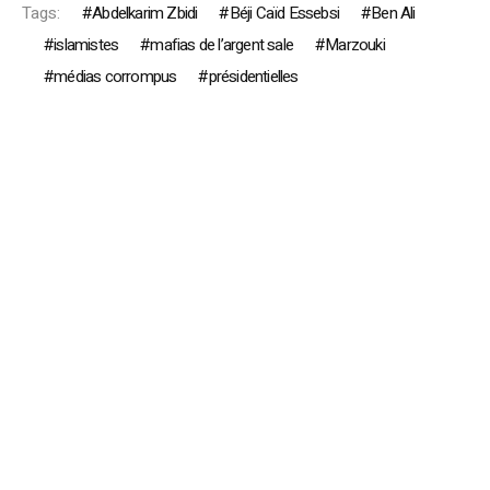
Tags:
Abdelkarim Zbidi
Béji Caïd Essebsi
Ben Ali
islamistes
mafias de l’argent sale
Marzouki
médias corrompus
présidentielles