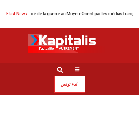
t déséquilibré de la guerre au Moyen-Orient par les médias français
FlashNews:
أنباء تونس