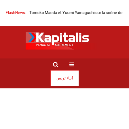
isie-Japon | Tomoko Maeda et Yuumi Yamaguchi sur la scène de l’Opéra
FlashNews:
أنباء تونس