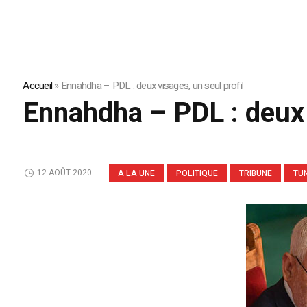
Accueil
»
Ennahdha – PDL : deux visages, un seul profil
Ennahdha – PDL : deux v
12 AOÛT 2020
A LA UNE
POLITIQUE
TRIBUNE
TUN