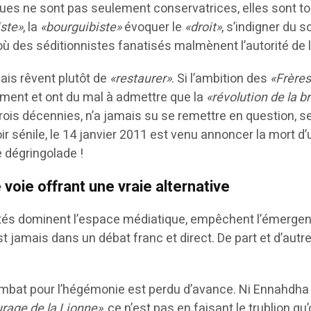
ques ne sont pas seulement conservatrices, elles sont t
ste»
, la
«bourguibiste»
évoquer le
«droit»
, s’indigner du 
 des séditionnistes fanatisés malmènent l’autorité de l
mais rêvent plutôt de
«restaurer»
. Si l’ambition des
«Frère
iement et ont du mal à admettre que la
«révolution de la b
trois décennies, n’a jamais su se remettre en question, se
ir sénile, le 14 janvier 2011 est venu annoncer la mort 
e dégringolade !
oie offrant une vraie alternative
ités dominent l’espace médiatique, empêchent l’émergence 
est jamais dans un débat franc et direct. De part et d’autr
mbat pour l’hégémonie est perdu d’avance. Ni Ennahdha n
urage de la Lionne»
, ce n’est pas en faisant le trublion 