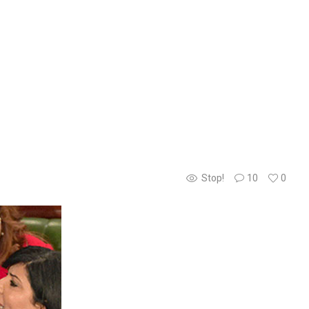
Stop!
10
0