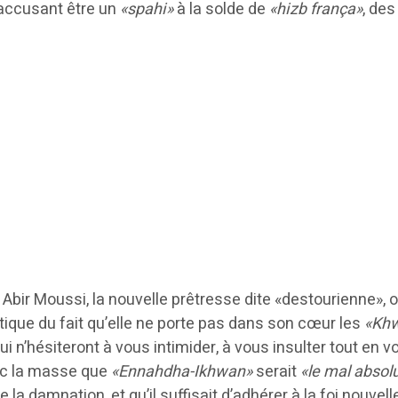
 accusant être un
«spahi»
à la solde de
«hizb frança»
, de
 Abir Moussi, la nouvelle prêtresse dite «destourienne», 
itique du fait qu’elle ne porte pas dans son cœur les
«Khw
i n’hésiteront à vous intimider, à vous insulter tout en 
vec la masse que
«Ennahdha-Ikhwan»
serait
«le mal absol
la damnation, et qu’il suffisait d’adhérer à la foi nouvell