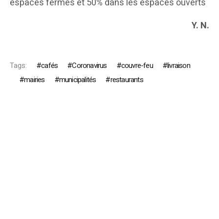
espaces fermés et 50% dans les espaces ouverts
Y. N.
Tags:
cafés
Coronavirus
couvre-feu
livraison
mairies
municipalités
restaurants