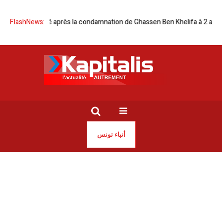
 de solidarité après la condamnation de Ghassen Ben Khelifa à 2 ans de 
FlashNews:
أنباء تونس