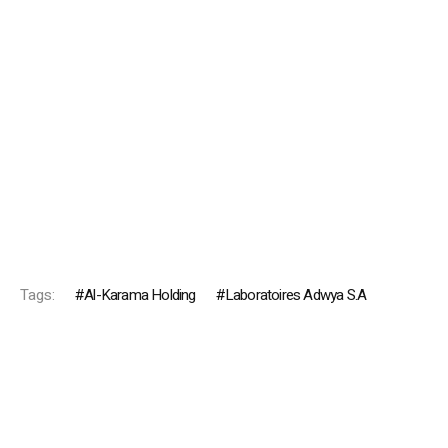
Tags:
Al-Karama Holding
Laboratoires Adwya S.A