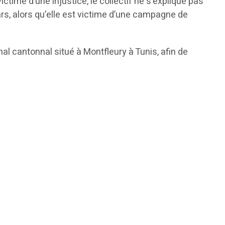
time d’une injustice, le collectif ne s’explique pas
ars, alors qu’elle est victime d’une campagne de
nal cantonnal situé à Montfleury à Tunis, afin de