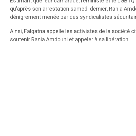
Estimant que leur camarade, féministe et te LGBTQ (l
qu’après son arrestation samedi dernier, Rania Amdou
dénigrement menée par des syndicalistes sécuritair
Ainsi, Falgatna appelle les activistes de la société 
soutenir Rania Amdouni et appeler à sa libération.