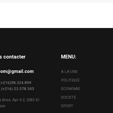
s contacter
MENU:
s.com@gmail.com
A LA UNE
POLITIQUE
: (+216)98.324.899
: (+216) 22.578.343
ECONOMIE
SOCIETE
 Brise, Apt 4-2, 2083 El-
sie.
SPORT