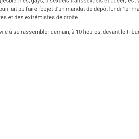
esbiennes, gays, bisexuels transsexuels et queer) est vic
ni ait pu faire l’objet d’un mandat de dépôt lundi 1er m
es et des extrémistes de droite.
civile à se rassembler demain, à 10 heures, devant le tribu