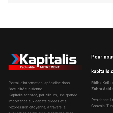
Pour nou
kapitali
Ridha Kefi 
Portail d’information, spécialisé dans
Zohra Abid 
l’actualité tunisienne.
Kapitalis accorde, par ailleurs, une grande
Résidence La
importance aux débats d’idées et à
Ghazala, Tuni
l’expression citoyenne, à travers la