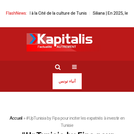
 festival à la Cité de la culture de Tunis
FlashNews:
Siliana | En 2025, les incen
أنباء تونس
Accueil
»
#UpTunisia by Fipa pour inciter les expatriés à investir en
Tunisie