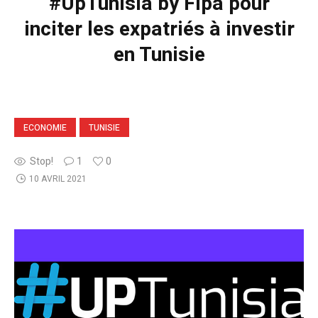
#UpTunisia by Fipa pour
inciter les expatriés à investir
en Tunisie
ECONOMIE
TUNISIE
Stop!
1
0
10 AVRIL 2021