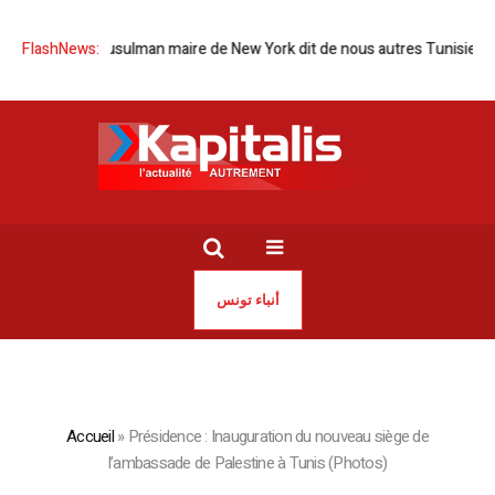
on d’un musulman maire de New York dit de nous autres Tunisiens
FlashNews:
Sal
أنباء تونس
Accueil
»
Présidence : Inauguration du nouveau siège de
l’ambassade de Palestine à Tunis (Photos)