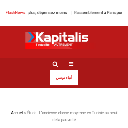
Kia, roulez plus, dépensez moins
FlashNews:
Rassemblement à Paris pour la lib
أنباء تونس
Accueil
»
Étude : L’ancienne classe moyenne en Tunisie au seuil
de la pauvreté