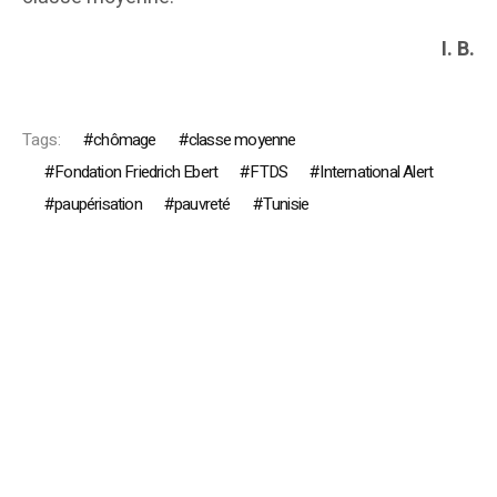
I. B.
Tags:
chômage
classe moyenne
Fondation Friedrich Ebert
FTDS
International Alert
paupérisation
pauvreté
Tunisie