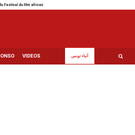
l du film africain de Louxor
Météo | Nouvelle baisse des températures cett
CONSO
VIDEOS
أنباء تونس