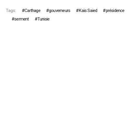
Tags:
Carthage
gouverneurs
Kaïs Saïed
présidence
serment
Tunisie