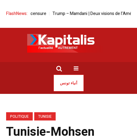
rds de la censure
FlashNews:
Trump – Mamdani | Deux visions de l’Amérique se fo
أنباء تونس
POLITIQUE
TUNISIE
Tunisie-Mohsen