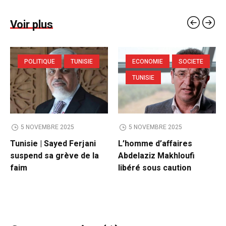
Voir plus
POLITIQUE
TUNISIE
ECONOMIE
SOCIETE
TUNISIE
5 NOVEMBRE 2025
5 NOVEMBRE 2025
Tunisie | Sayed Ferjani
L’homme d’affaires
suspend sa grève de la
Abdelaziz Makhloufi
faim
libéré sous caution