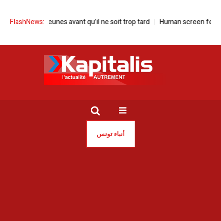
ns nos jeunes avant qu’il ne soit trop tard
FlashNews:
Human screen festival à la 
أنباء تونس