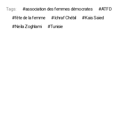
Tags:
association des femmes démocrates
ATFD
fête de la femme
Ichraf Chébil
Kaïs Saïed
Neïla Zoghlami
Tunisie