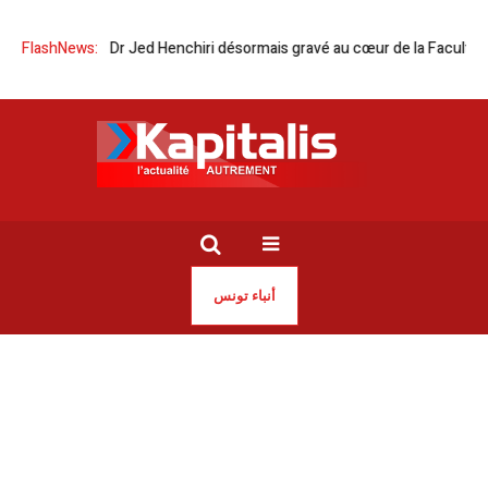
nom du Dr Jed Henchiri désormais gravé au cœur de la Faculté
FlashNews:
Tunis
أنباء تونس