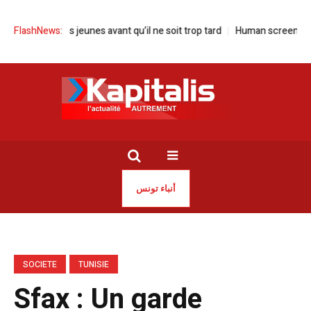
auvons nos jeunes avant qu’il ne soit trop tard
FlashNews:
Human screen festival à
أنباء تونس
SOCIETE
TUNISIE
Sfax : Un garde