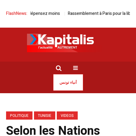
lez plus, dépensez moins
FlashNews:
Rassemblement à Paris pour la libération d
أنباء تونس
POLITIQUE
TUNISIE
VIDEOS
Selon les Nations