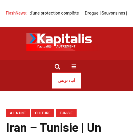
 force d’une protection complète
FlashNews:
Drogue | Sauvons nos jeunes avant qu’
أنباء تونس
A LA UNE
CULTURE
TUNISIE
Iran – Tunisie | Un