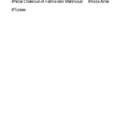
Nizar Chakroun et Fatma Ben Mahmoud
Reza Amiri
Tunisie