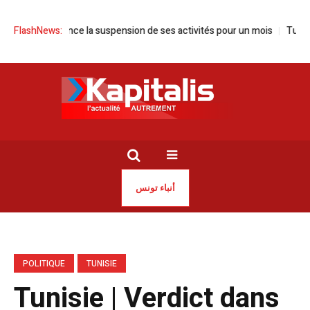
sie annonce la suspension de ses activités pour un mois
FlashNews:
Tunisie | S
أنباء تونس
POLITIQUE
TUNISIE
Tunisie | Verdict dans