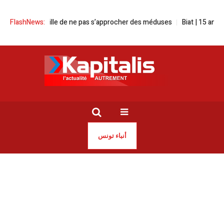
rin conseille de ne pas s’approcher des méduses
FlashNews:
Biat | 15 ans de con
أنباء تونس