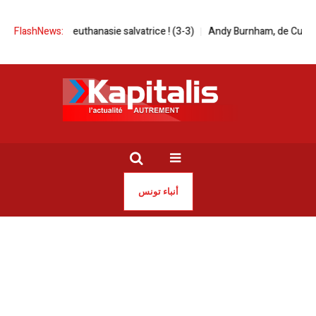
une euthanasie salvatrice ! (3-3)
FlashNews:
Andy Burnham, de Culcheth au 10, D
أنباء تونس