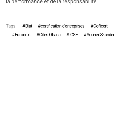
la performance et de la responsabilité.
Tags:
Biat
certification d’entreprises
Coficert
Euronext
Gilles Ohana
IGSF
Souheil Skander