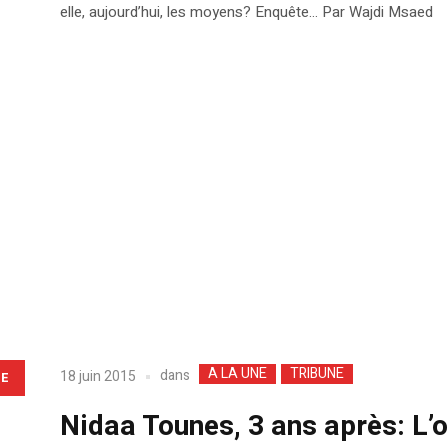
elle, aujourd’hui, les moyens? Enquête… Par Wajdi Msaed
A LA UNE
TRIBUNE
dans
18 juin 2015
LE
Nidaa Tounes, 3 ans après: L’