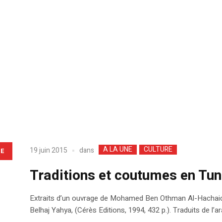
A LA UNE
CULTURE
dans
19 juin 2015
LE
Traditions et coutumes en Tun
Extraits d’un ouvrage de Mohamed Ben Othman Al-Hachaichi*,
Belhaj Yahya, (Cérès Editions, 1994, 432 p.). Traduits de l