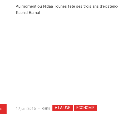
Au moment où Nidaa Tounes fête ses trois ans d’existence o
Rachid Barnat
A LA UNE
ECONOMIE
dans
17 juin 2015
LE