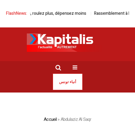
FlashNews:
Avec Kia, roulez plus, dépensez moins
Rassemblement à Paris po
أنباء تونس
Accueil
»
Abdulaziz Al Saqr