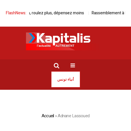
FlashNews:
Avec Kia, roulez plus, dépensez moins
Rassemblement à Paris p
أنباء تونس
Accueil
»
Adnane Lassoued