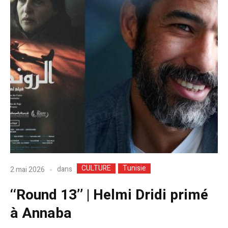
CULTURE
Tunisie
dans
2 mai 2026
‘‘Round 13’’ | Helmi Dridi primé
à Annaba