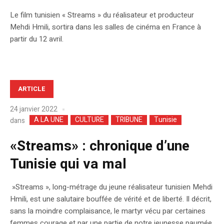
Le film tunisien « Streams » du réalisateur et producteur
Mehdi Hmili, sortira dans les salles de cinéma en France à
partir du 12 avril.
ARTICLE
24 janvier 2022
A LA UNE
CULTURE
TRIBUNE
Tunisie
dans
«Streams» : chronique d’une
Tunisie qui va mal
»Streams », long-métrage du jeune réalisateur tunisien Mehdi
Hmili, est une salutaire bouffée de vérité et de liberté. Il décrit,
sans la moindre complaisance, le martyr vécu par certaines
femmes courage et par une partie de notre jeunesse paumée.