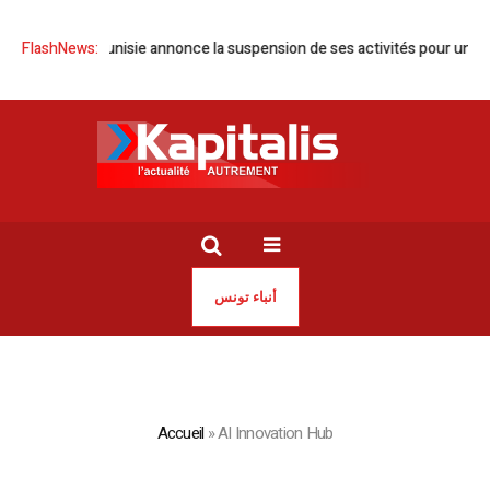
FlashNews:
OMCT Tunisie annonce la suspension de ses activités pour un mois
أنباء تونس
Accueil
»
AI Innovation Hub