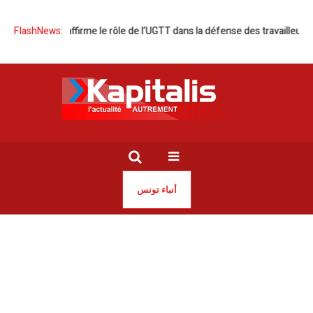
FlashNews:
Selmi réaffirme le rôle de l’UGTT dans la défense des travailleurs
أنباء تونس