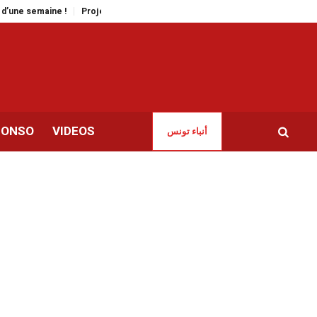
 !
Projection du film « À voix basse » en présence de Leyla Bouzid (Band
CONSO
VIDEOS
أنباء تونس