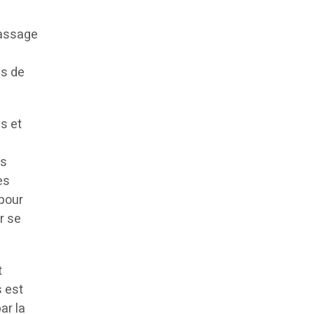
passage
ès de
is et
x
es
es
 pour
r se
t
s est
ar la