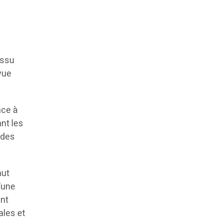
issu
vue
âce à
nt les
 des
aut
’une
ent
ales et