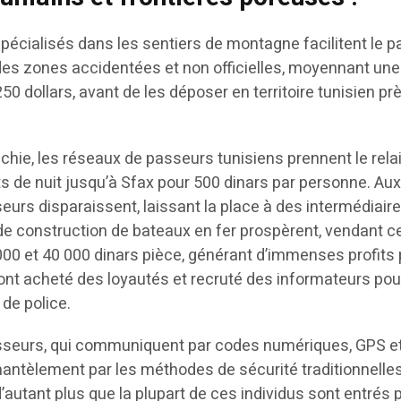
pécialisés dans les sentiers de montagne facilitent le 
des zones accidentées et non officielles, moyennant une
0 dollars, avant de les déposer en territoire tunisien pr
anchie, les réseaux de passeurs tunisiens prennent le rela
s de nuit jusqu’à Sfax pour 500 dinars par personne. Au
eurs disparaissent, laissant la place à des intermédiair
 de construction de bateaux en fer prospèrent, vendant c
00 et 40 000 dinars pièce, générant d’immenses profits
 ont acheté des loyautés et recruté des informateurs pou
de police.
sseurs, qui communiquent par codes numériques, GPS e
antèlement par les méthodes de sécurité traditionnelle
autant plus que la plupart de ces individus sont entrés p