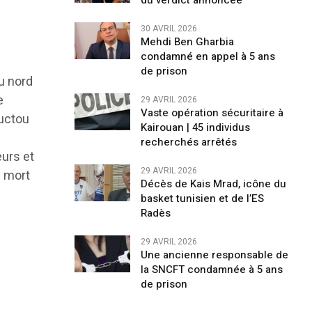
du verdict annoncée
30 AVRIL 2026
Mehdi Ben Gharbia
condamné en appel à 5 ans
de prison
u nord
e
29 AVRIL 2026
Vaste opération sécuritaire à
uctou
Kairouan | 45 individus
recherchés arrêtés
urs et
29 AVRIL 2026
a mort
Décès de Kais Mrad, icône du
basket tunisien et de l’ES
Radès
29 AVRIL 2026
Une ancienne responsable de
la SNCFT condamnée à 5 ans
de prison