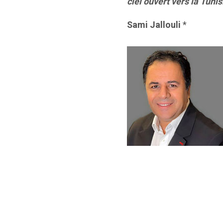
ciel ouvert vers la Tunis
Sami Jallouli
*