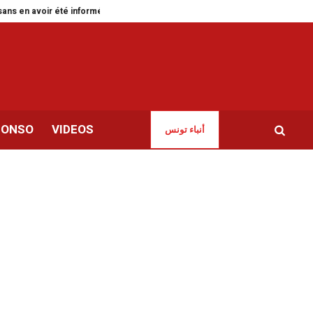
n avoir été informée
Green Forward pour accélérer la transition verte en
CONSO
VIDEOS
أنباء تونس