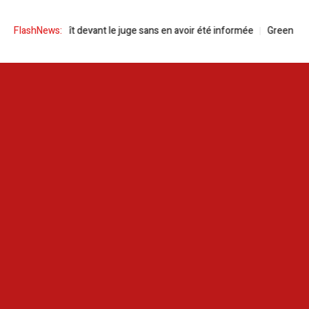
ît devant le juge sans en avoir été informée
FlashNews:
Green Forward pour accél