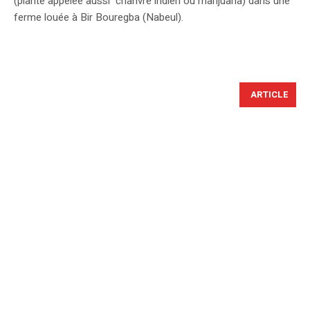
(plante appelée aussi chanvre indien ou marijuana) dans une
ferme louée à Bir Bouregba (Nabeul).
ARTICLE