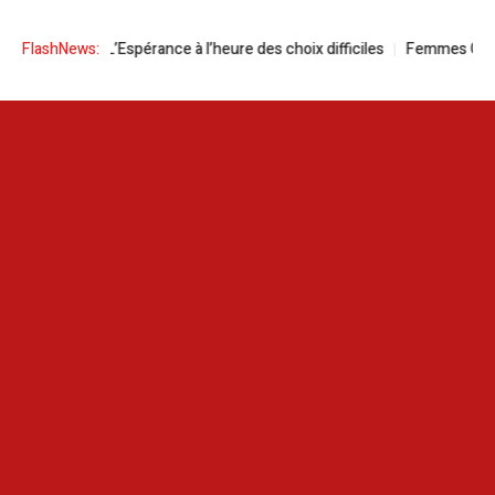
Football | L’Espérance à l’heure des choix difficiles
FlashNews:
Femmes Grecques