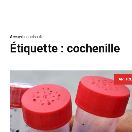
Accueil
»
cochenille
Étiquette :
cochenille
ARTIC