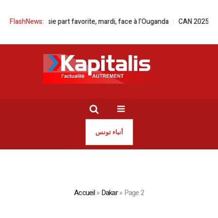
l La Tunisie part favorite, mardi, face à l’Ouganda
FlashNews:
CAN 2025 l Ooredoo
أنباء تونس
Accueil
»
Dakar
»
Page 2