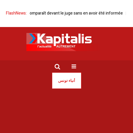
ahmani comparaît devant le juge sans en avoir été informée
FlashNews:
Green For
أنباء تونس