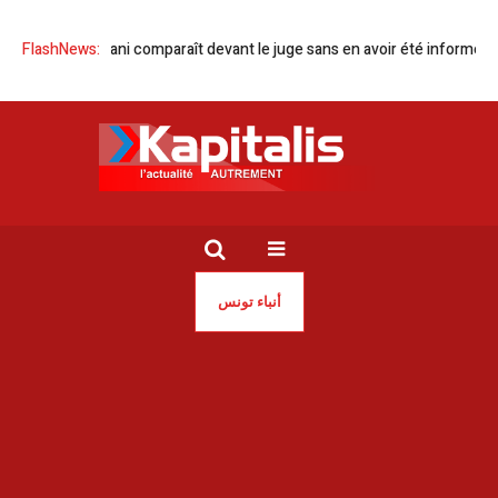
Sonia Dahmani comparaît devant le juge sans en avoir été informée
FlashNews:
G
أنباء تونس