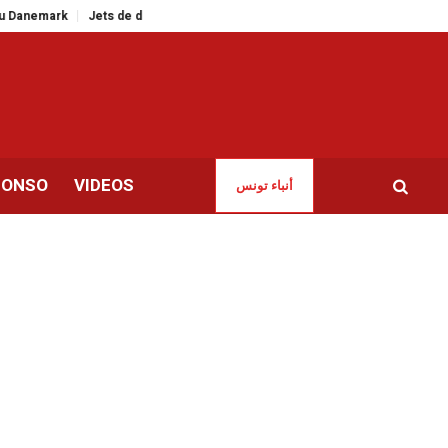
Jets de déchets sur les voies de la ligne TGM | La Transtu portera plainte
CONSO
VIDEOS
أنباء تونس