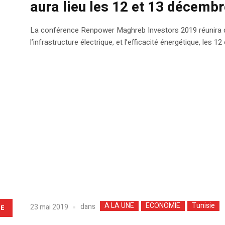
aura lieu les 12 et 13 décemb
La conférence Renpower Maghreb Investors 2019 réunira d
l’infrastructure électrique, et l’efficacité énergétique, les 
A LA UNE
ECONOMIE
Tunisie
dans
23 mai 2019
LE