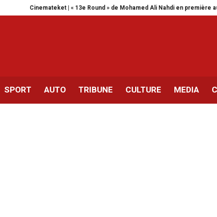
nemateket | « 13e Round » de Mohamed Ali Nahdi en première au Danemark
SPORT
AUTO
TRIBUNE
CULTURE
MEDIA