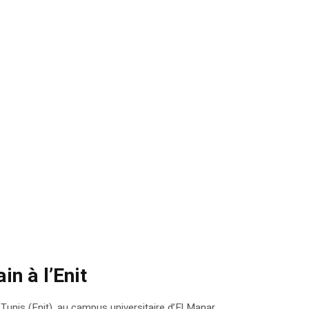
n à l’Enit
Tunis (Enit), au campus universitaire d’El Manar.