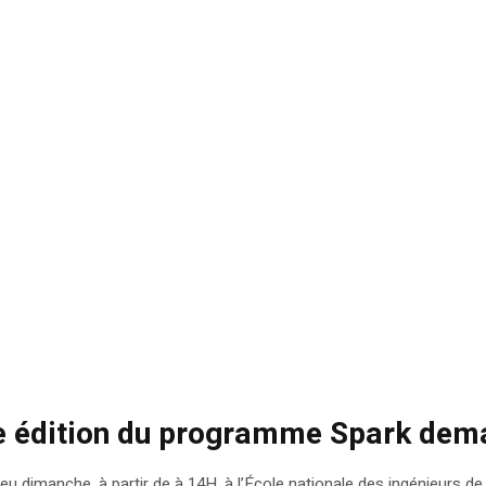
2e édition du programme Spark demai
u dimanche, à partir de à 14H, à l’École nationale des ingénieurs de 