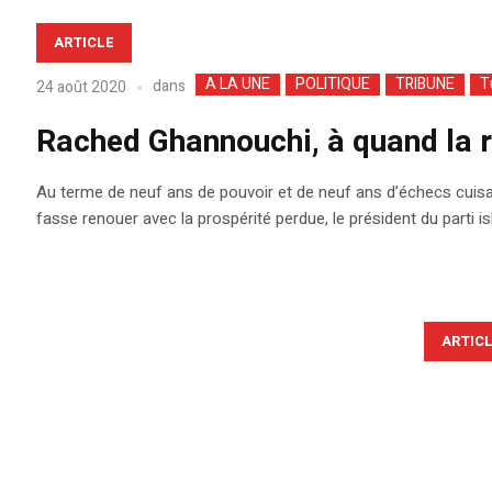
ARTICLE
A LA UNE
POLITIQUE
TRIBUNE
T
dans
24 août 2020
Rached Ghannouchi, à quand la r
Au terme de neuf ans de pouvoir et de neuf ans d’échecs cuisan
fasse renouer avec la prospérité perdue, le président du parti 
ARTIC