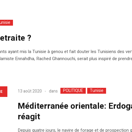
unisie
etraite ?
ts ayant mis la Tunisie à genou et fait douter les Tunisiens des ve
islamiste Ennahdha, Rached Ghannouchi, serait plus inspiré de prendre.
POLITIQUE
Tunisie
dans
13 août 2020
LE
Méditerranée orientale: Erdog
réagit
Depuis quatre jours, le navire de forage et de prospection