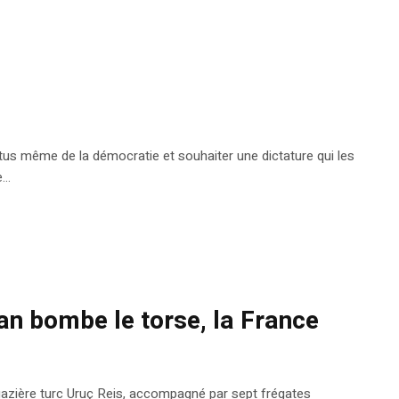
rtus même de la démocratie et souhaiter une dictature qui les
..
an bombe le torse, la France
 gazière turc Uruç Reis, accompagné par sept frégates