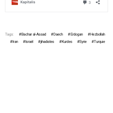
Tags:
Bachar al-Assad
Daech
Erdogan
Hezbollah
Iran
Israël
jihadistes
Kurdes
Syrie
Turquie