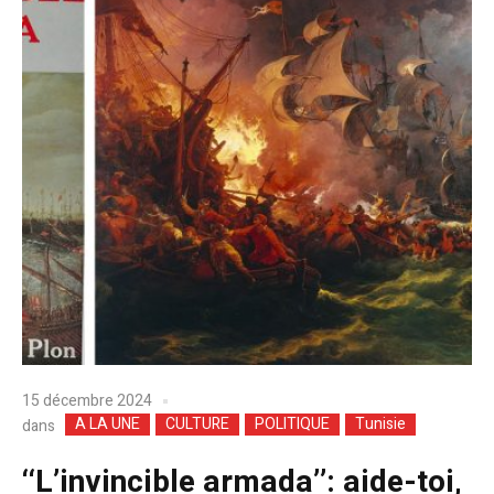
15 décembre 2024
A LA UNE
CULTURE
POLITIQUE
Tunisie
dans
‘‘L’invincible armada’’: aide-toi,