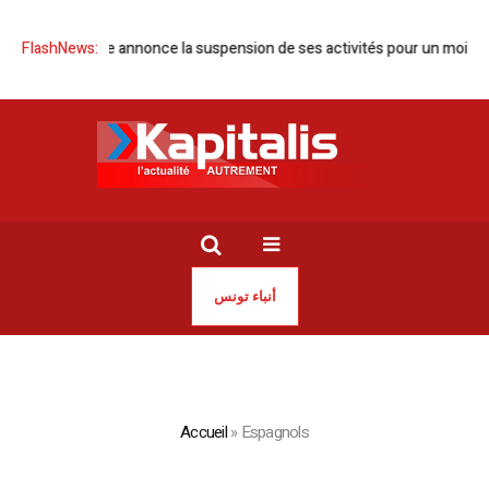
CT Tunisie annonce la suspension de ses activités pour un mois
FlashNews:
Tuni
أنباء تونس
Accueil
»
Espagnols